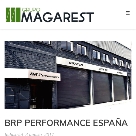
Telf.
915 456 799
|
Email:
info@grupomagarest.com
BRP PERFORMANCE ESPAÑA
Industrial
, 3 agosto, 2017