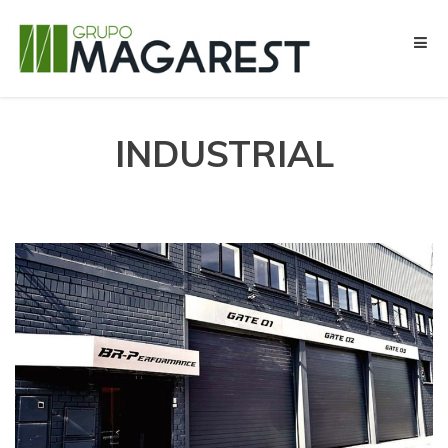
Telf.
915 456 799
|
Email:
info@grupomagarest.com
INDUSTRIAL