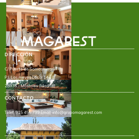
DIRECCIÓN
C/ Puerto de Somosierra 17
P.I. Las nieves Local 14,
28935 - Móstoles (Madrid)
CONTACTO
Telef: 915 456 799 Email: info@grupomagarest.com